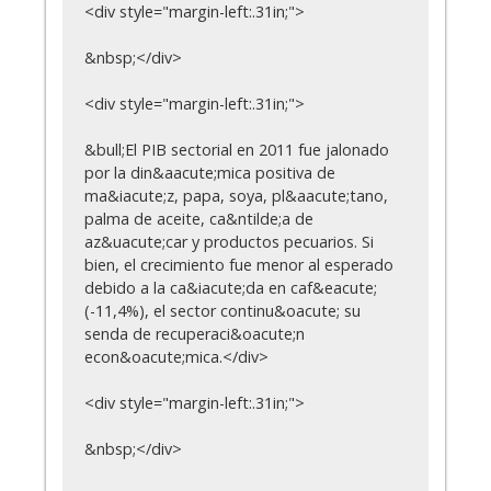
<div style="margin-left:.31in;">
&nbsp;</div>
<div style="margin-left:.31in;">
&bull;El PIB sectorial en 2011 fue jalonado
por la din&aacute;mica positiva de
ma&iacute;z, papa, soya, pl&aacute;tano,
palma de aceite, ca&ntilde;a de
az&uacute;car y productos pecuarios. Si
bien, el crecimiento fue menor al esperado
debido a la ca&iacute;da en caf&eacute;
(-11,4%), el sector continu&oacute; su
senda de recuperaci&oacute;n
econ&oacute;mica.</div>
<div style="margin-left:.31in;">
&nbsp;</div>