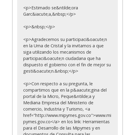
<p>Estimado se&ntilde;ora
Garc&iacute;a,&nbsp;</p>
<p>&nbsp;</p>
<p>Agradecemos su participaci&oacute;n
en la Urna de Cristal y la invitamos a que
siga utilizando los mecanismos de
participaci&oacute;n ciudadana que ha
dispuesto el gobierno con el fin de mejor su
gesti&oacute;n.&nbsp;</p>
<p>Con respecto a su pregunta, le
compartimos que en la p&aacute;gina del
portal de la Micro, Peque&ntilde;a y
Mediana Empresa del Ministerio de
comercio, Industria y Turismo, <a
href="http://www.mipymes.gov.co">www.mi
pymes.gov.co</a> en los link: Herramientas
para el Desarrollo de las Mipymes y en
documentos de Consulta para las