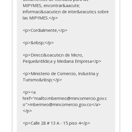
MIPYMES, encontrar&aacute;
informaci&oacute;n de inter&eacute;s sobre
las MIPYMES.</p>
<p>Cordialmente,</p>
<p>&nbsp;</p>
<p>Direcci&oacute;n de Micro,
Peque&ntilde;a y Mediana Empresa</p>
<p>Ministerio de Comercio, Industria y
Turismo&nbsp;</p>
<p><a
href="mailto:mbermeo@mincomercio.gov.c
o">mbermeo@mincomercio.gov.co</a>
</p>
<p>Calle 28 # 13 A - 15 piso 4</p>