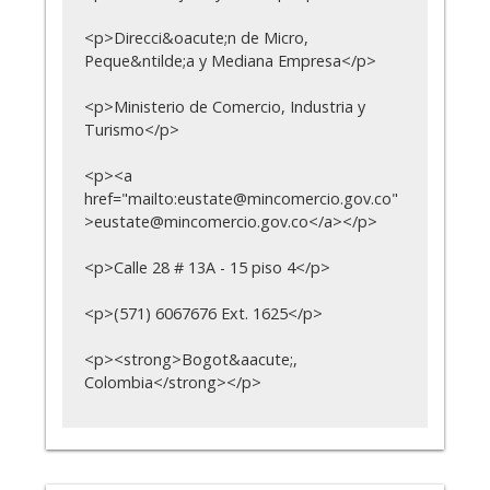
<p>Direcci&oacute;n de Micro,
Peque&ntilde;a y Mediana Empresa</p>
<p>Ministerio de Comercio, Industria y
Turismo</p>
<p><a
href="mailto:eustate@mincomercio.gov.co"
>eustate@mincomercio.gov.co</a></p>
<p>Calle 28 # 13A - 15 piso 4</p>
<p>(571) 6067676 Ext. 1625</p>
<p><strong>Bogot&aacute;,
Colombia</strong></p>