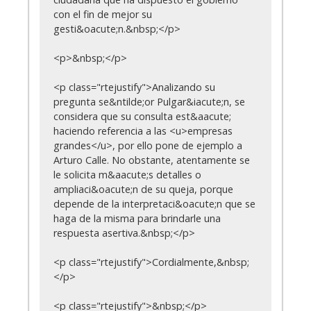
con el fin de mejor su
gesti&oacute;n.&nbsp;</p>
<p>&nbsp;</p>
<p class="rtejustify">Analizando su
pregunta se&ntilde;or Pulgar&iacute;n, se
considera que su consulta est&aacute;
haciendo referencia a las <u>empresas
grandes</u>, por ello pone de ejemplo a
Arturo Calle. No obstante, atentamente se
le solicita m&aacute;s detalles o
ampliaci&oacute;n de su queja, porque
depende de la interpretaci&oacute;n que se
haga de la misma para brindarle una
respuesta asertiva.&nbsp;</p>
<p class="rtejustify">Cordialmente,&nbsp;
</p>
<p class="rtejustify">&nbsp;</p>