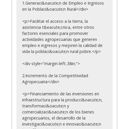
1.Generaci&oacute;n de Empleo e Ingresos
en la Poblaci&oacute;n Rural</div>
<p>Facilitar el acceso a la tierra, la
asistencia t&eacute;cnica, entre otros
factores esenciales para promover
actividades agropecuarias que generen
empleo e ingresos y mejoren la calidad de
vida la poblaci&oacute;n rural pobre.</p>
<div style="margin-left:.38in;">
2.Incremento de la Competitividad
Agropecuaria</div>
<p>Financiamiento de las inversiones en
infraestructura para la producci&oacute;n,
transformaci&oacute;n y
comercializaci&oacute;n de los bienes
agropecuarios, el desarrollo de la
investigaci&oacute;n e innovaci&oacute;n