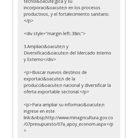
tecnol&oacute;gica y su
incorporaci&oacute;n en los procesos
productivos, y el fortalecimiento sanitario.
</p>
<div style="margin-left:.38in;">
3.Ampliaci&oacute;n y
Diversificaci&oacute;n del Mercado Interno
y Externo</div>
<p>Buscar nuevos destinos de
exportaci&oacute;n de la
producci&oacute;n nacional y diversificar la
oferta exportable sectorial.</p>
<p>Para ampliar su informaci&oacute;n
ingrese en este
link:&nbsp;http://www.minagricultura.gov.co
/07presupuesto/07a_apoy_econom.aspx</p
>