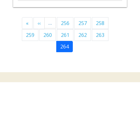
Paginación
Primera página
Página anterior
…
«
‹‹
256
257
258
259
260
261
262
263
264