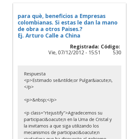
para què, beneficios a Empresas
colombianas. Si estas le dan la mano
de obra a otros Paises.?
Ej. Arturo Calle a China
Registrada:
Código:
Vie, 07/12/2012 - 15:51
530
Respuesta
<p>Estimado se&ntilde;or Pulgar&iacute;n,
</p>
<p>&nbsp;</p>
<p class="rtejustify">Agradecemos su
participaci&oacute;n en la Urna de Cristal y
la invitamos a que siga utilizando los
mecanismos de participaci&oacute;n
ciudadana que ha dispuesto el gobierno