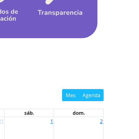
Mes
Agenda
sáb.
dom.
31
1
2