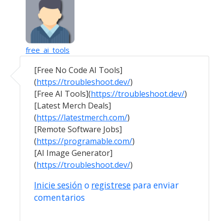
free_ai_tools
En respuesta a
Soy del sisben A5 y soy…
por
. (no
[Free No Code AI Tools]
(
https://troubleshoot.dev/
)
[Free AI Tools](
https://troubleshoot.dev/
)
[Latest Merch Deals]
(
https://latestmerch.com/
)
[Remote Software Jobs]
(
https://programable.com/
)
[AI Image Generator]
(
https://troubleshoot.dev/
)
Inicie sesión
o
registrese
para enviar
comentarios