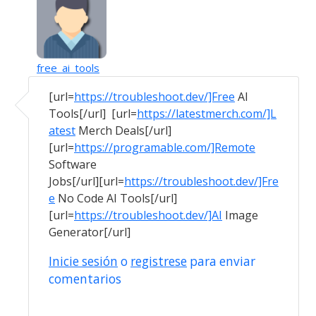
free_ai_tools
En respuesta a
04/06/2023 El usuario…
por
casan
[url=
https://troubleshoot.dev/]Free
AI
Tools[/url] [url=
https://latestmerch.com/]L
atest
Merch Deals[/url]
[url=
https://programable.com/]Remote
Software
Jobs[/url] [url=
https://troubleshoot.dev/]Fre
e
No Code AI Tools[/url]
[url=
https://troubleshoot.dev/]AI
Image
Generator[/url]
Inicie sesión
o
registrese
para enviar
comentarios