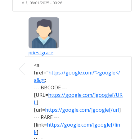
Mié, 08/01/2025 - 00:26
priestgrace
En respuesta a
[url=https://troubleshoot…
p
<a
href="
https://google.com/">google</
a&gt
;
--- BBCODE ---
[URL=
https://google.com/]google[/UR
L
]
[url=
https://google.com/]google[/url
]
--- RARE ---
[link=
https://google.com/]google[/lin
k
]