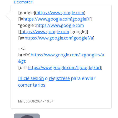
Deemster
En respuesta a
04/06/2023 El usuario…
por
casan
[google](
https://www.google.com
)
[l=
https://www.google.com]google[/l
]
"google":
https://www.google.com
[[
https://www.google.com
|google]]
[a=
https://www.google.com]google[/a
]
- <a
href="
https://www.google.com/">google</a
&gt
;
[url=
https://www.google.com/]google[/url
]
Inicie sesión
o
registrese
para enviar
comentarios
Mar, 06/08/2024 - 10:57