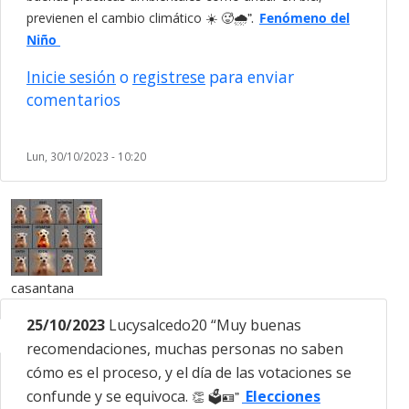
previenen el cambio climático
☀️
🥵🌧️
Fenómeno del
”.
Niño
Inicie sesión
o
registrese
para enviar
comentarios
Lun, 30/10/2023 - 10:20
casantana
25/10/2023
Lucysalcedo20 “Muy buenas
recomendaciones, muchas personas no saben
cómo es el proceso, y el día de las votaciones se
confunde y se equivoca.
Elecciones
”
👏
🗳️🪪