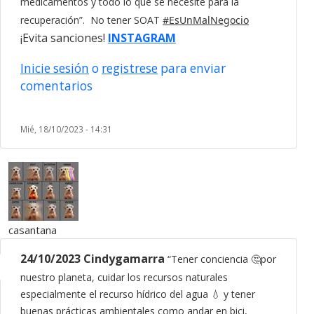
medicamentos y todo lo que se necesite para la
recuperación”. No tener SOAT
#EsUnMalNegocio
¡Evita sanciones!
INSTAGRAM
Inicie sesión
o
registrese
para enviar
comentarios
Mié, 18/10/2023 - 14:31
casantana
24/10/2023 Cindygamarra
“Tener conciencia
🤔
por
nuestro planeta, cuidar los recursos naturales
especialmente el recurso hídrico del agua
💧
y tener
buenas prácticas ambientales como andar en bici,