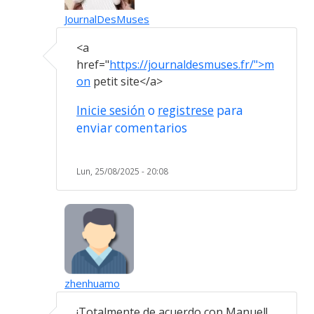
JournalDesMuses
En respuesta a
Thank you for this…
por
free
<a
href="
https://journaldesmuses.fr/">m
on
petit site</a>
Inicie sesión
o
registrese
para
enviar comentarios
Lun, 25/08/2025 - 20:08
zhenhuamo
En respuesta a
Thank you for this…
por
free
¡Totalmente de acuerdo con Manuel!