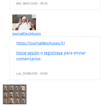
Mié, 08/01/2025 - 00:26
JournalDesMuses
En respuesta a
Soy del sisben A5 y soy…
por
. (no
https://journaldesmuses.fr/
Inicie sesión
o
registrese
para enviar
comentarios
Lun, 25/08/2025 - 20:09