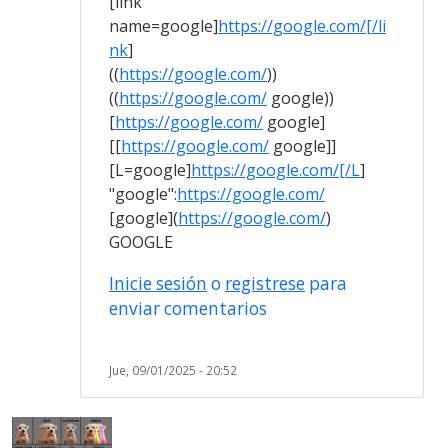
[link
name=google]
https://google.com/[/li
nk
]
((
https://google.com/
))
((
https://google.com/
google))
[
https://google.com/
google]
[[
https://google.com/
google]]
[L=google]
https://google.com/[/L
]
"google":
https://google.com/
[google](
https://google.com/
)
GOOGLE
Inicie sesión
o
registrese
para
enviar comentarios
Jue, 09/01/2025 - 20:52