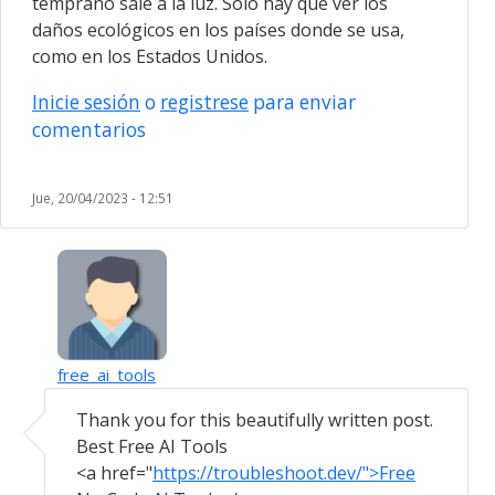
temprano sale a la luz. Sólo hay que ver los
daños ecológicos en los países donde se usa,
como en los Estados Unidos.
Inicie sesión
o
registrese
para enviar
comentarios
Jue, 20/04/2023 - 12:51
free_ai_tools
En respuesta a
Soy del sisben A5 y soy…
por
. (no
Thank you for this beautifully written post.
Best Free AI Tools
<a href="
https://troubleshoot.dev/">Free