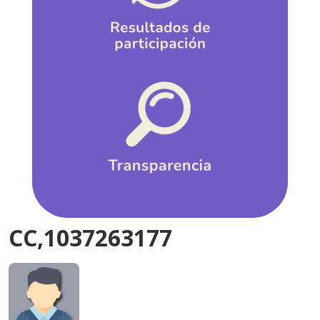
CC,1037263177