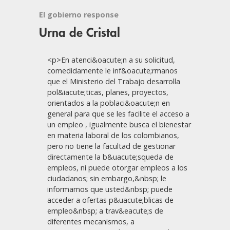
El gobierno response
Urna de Cristal
<p>En atenci&oacute;n a su solicitud,
comedidamente le inf&oacute;rmanos
que el Ministerio del Trabajo desarrolla
pol&iacute;ticas, planes, proyectos,
orientados a la poblaci&oacute;n en
general para que se les facilite el acceso a
un empleo , igualmente busca el bienestar
en materia laboral de los colombianos,
pero no tiene la facultad de gestionar
directamente la b&uacute;squeda de
empleos, ni puede otorgar empleos a los
ciudadanos; sin embargo,&nbsp; le
informamos que usted&nbsp; puede
acceder a ofertas p&uacute;blicas de
empleo&nbsp; a trav&eacute;s de
diferentes mecanismos, a