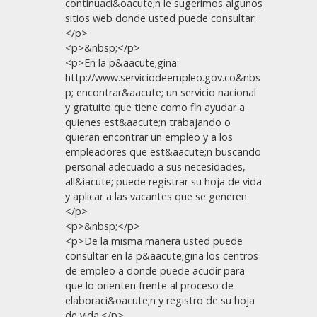
continuaci&oacute;n le sugerimos algunos
sitios web donde usted puede consultar:
</p>
<p>&nbsp;</p>
<p>En la p&aacute;gina:
http://www.serviciodeempleo.gov.co&nbs
p; encontrar&aacute; un servicio nacional
y gratuito que tiene como fin ayudar a
quienes est&aacute;n trabajando o
quieran encontrar un empleo y a los
empleadores que est&aacute;n buscando
personal adecuado a sus necesidades,
all&iacute; puede registrar su hoja de vida
y aplicar a las vacantes que se generen.
</p>
<p>&nbsp;</p>
<p>De la misma manera usted puede
consultar en la p&aacute;gina los centros
de empleo a donde puede acudir para
que lo orienten frente al proceso de
elaboraci&oacute;n y registro de su hoja
de vida.</p>