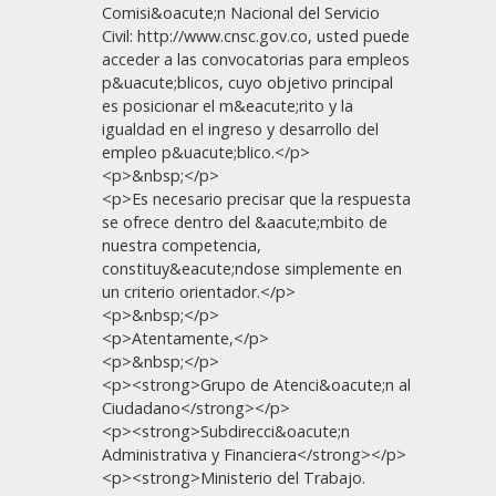
Comisi&oacute;n Nacional del Servicio
Civil: http://www.cnsc.gov.co, usted puede
acceder a las convocatorias para empleos
p&uacute;blicos, cuyo objetivo principal
es posicionar el m&eacute;rito y la
igualdad en el ingreso y desarrollo del
empleo p&uacute;blico.</p>
<p>&nbsp;</p>
<p>Es necesario precisar que la respuesta
se ofrece dentro del &aacute;mbito de
nuestra competencia,
constituy&eacute;ndose simplemente en
un criterio orientador.</p>
<p>&nbsp;</p>
<p>Atentamente,</p>
<p>&nbsp;</p>
<p><strong>Grupo de Atenci&oacute;n al
Ciudadano</strong></p>
<p><strong>Subdirecci&oacute;n
Administrativa y Financiera</strong></p>
<p><strong>Ministerio del Trabajo.