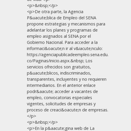
<p>&nbsp;</p>
<p>De otra parte, la Agencia
P&uacute;blica de Empleo del SENA
propone estrategias y mecanismos para
adelantar los planes y programas de
empleo asignados al SENA por el
Gobierno Nacional. Para acceder a la
informaci&oacute;n ir al v&iacute;nculo:
https://agenciapublicadeempleo.sena.edu.
co/Paginas/inicio.aspx.&nbsp; Los
servicios ofrecidos son gratuitos,
p&uacute;blicos, indiscriminados,
transparentes, incluyentes y no requieren
intermediarios. En el anterior enlace
podr&aacute; acceder a vacantes de
empleo, convocatorias especiales
vigentes, solicitudes de empresas y
proceso de creaci&oacute;n de empresas.
</p>
<p>&nbsp;</p>
<p>En la p&aacute;gina web de La