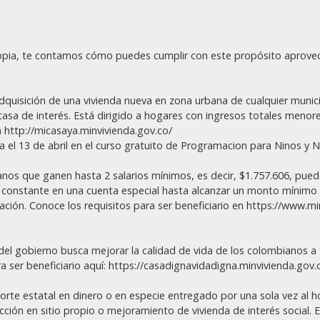
ropia, te contamos cómo puedes cumplir con este propósito aprovec
adquisición de una vivienda nueva en zona urbana de cualquier munici
a tasa de interés. Está dirigido a hogares con ingresos totales meno
n http://micasaya.minvivienda.gov.co/
asta el 13 de abril en el curso gratuito de Programacion para Ninos y N
ianos que ganen hasta 2 salarios mínimos, es decir, $1.757.606, pu
o constante en una cuenta especial hasta alcanzar un monto mínimo 
ción. Conoce los requisitos para ser beneficiario en https://www.mi
a del gobierno busca mejorar la calidad de vida de los colombianos 
ra ser beneficiario aquí: https://casadignavidadigna.minvivienda.gov.
orte estatal en dinero o en especie entregado por una sola vez al hog
cción en sitio propio o mejoramiento de vivienda de interés social. 