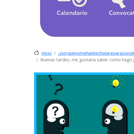
¿porquenomehanhecholareparacionde
Inicio
Buenas tardes, me gustaría saber como hago pa