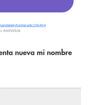
andalaleytutelaradic206404
s cc 84450928
uenta nueva mi nombre