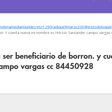
vitimamedianteeldecreto1290radique9marzo2009hicetodoloquem
ron. Y cuenta nueva mi nombre es Héctor Santander campo varga
ser beneficiario de borron. y c
 campo vargas cc 84450928