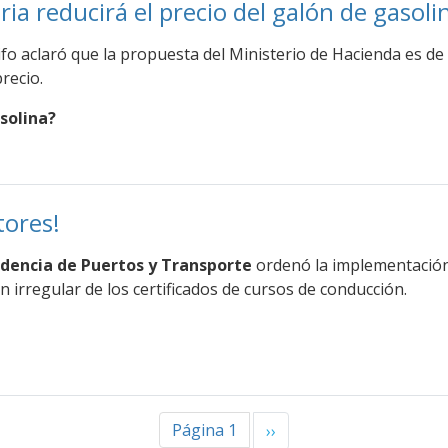
ria reducirá el precio del galón de gasoli
ifo aclaró que la propuesta del Ministerio de Hacienda es de 
precio.
solina?
tores!
ndencia de Puertos y Transporte
ordenó la implementación 
ión irregular de los certificados de cursos de conducción.
Página 1
Siguiente página
››